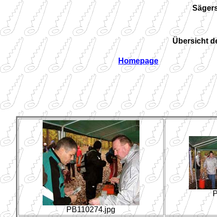
Sägers
Übersicht 
Homepage
P
PB110274.jpg